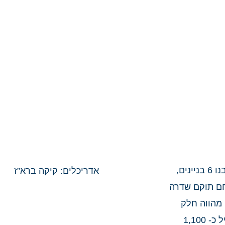
פרויקט מגורים, בשיתוף עם קרדן נדל”ן, במסגרתו יבנו 6 בניינים,
אדריכלים: קיקה ברא”ז
ידות דיור. במתחם תוקם שדרה
 מהווה חלק
ממתחם ענק של ענב אשר נבנה בשלביות ובסופו יכיל כ- 1,100