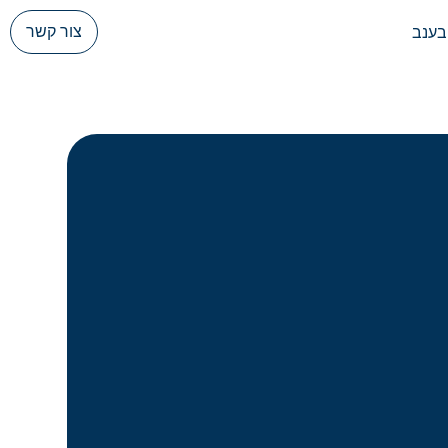
צור קשר
בענב