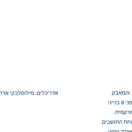
 והמאבק.
אדריכלים: מילוסלבקי אדר
במסגרתו ייוקמו כ- 564 יחידות דיור המתפרסות על פני 8 בנייני
מרקמית.
וחת התושבים.
שרד וותיק