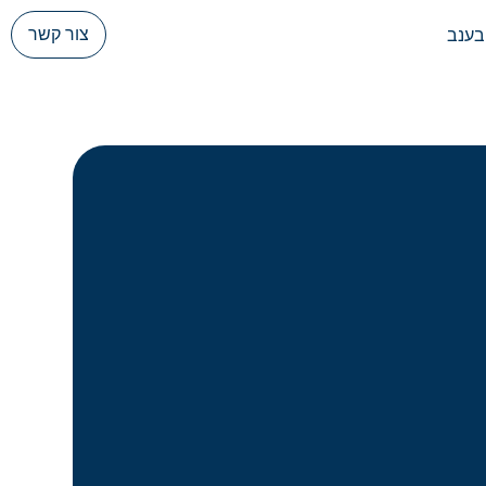
צור קשר
בענב